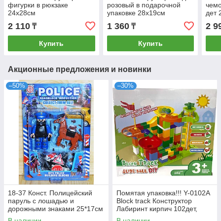
фигурки в рюкзаке
розовый в подарочной
чемо
24х28см
упаковке 28х19см
дет 
2 110
1 360
2 9
₸
₸
Купить
Купить
Акционные предложения и новинки
–50%
–30%
18-37 Конст. Полицейский
Помятая упаковка!!! Y-0102A
паруль с лошадью и
Block track Конструктор
дорожными знаками 25*17см
Лабиринт кирпич 102дет,
27*24см
В наличии
В наличии