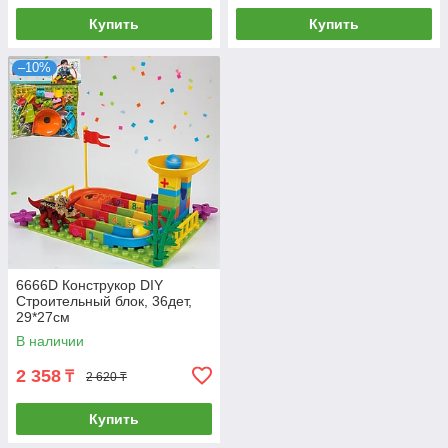
Купить
Купить
–10%
6666D Конструкор DIY
Строительный блок, 36дет,
29*27см
В наличии
2 358
₸
2 620 ₸
Купить