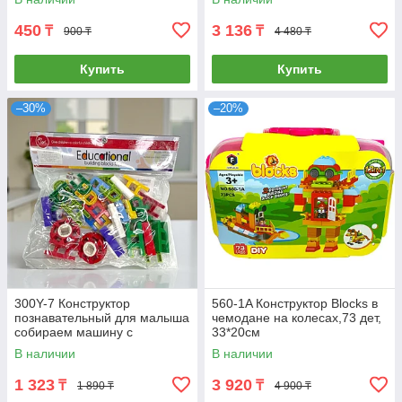
450
3 136
₸
₸
900 ₸
4 480 ₸
Купить
Купить
–30%
–20%
300Y-7 Конструктор
560-1A Конструктор Blocks в
познавательный для малыша
чемодане на колесах,73 дет,
собираем машину с
33*20см
колесами 30*27см
В наличии
В наличии
1 323
3 920
₸
₸
1 890 ₸
4 900 ₸