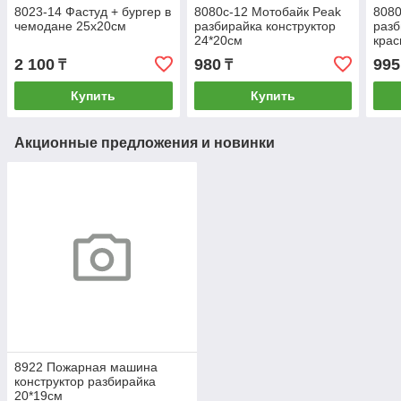
8023-14 Фастуд + бургер в
8080с-12 Мотобайк Peak
8080
чемодане 25х20см
разбирайка конструктор
разб
24*20см
крас
2 100
980
995
₸
₸
Купить
Купить
Акционные предложения и новинки
8922 Пожарная машина
конструктор разбирайка
20*19см