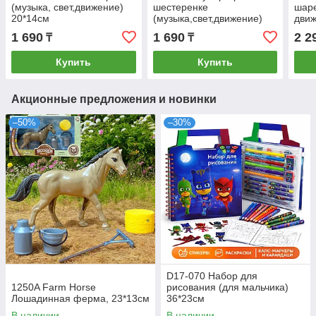
(музыка, свет,движение)
шестеренке
шаре
20*14см
(музыка,свет,движение)
движ
20х14см
шест
1 690
1 690
2 2
₸
₸
Купить
Купить
Акционные предложения и новинки
–50%
–30%
D17-070 Набор для
1250A Farm Horse
рисования (для мальчика)
Лошадинная ферма, 23*13см
36*23см
В наличии
В наличии