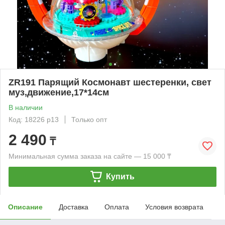
ZR191 Парящий Космонавт шестеренки, свет
муз,движение,17*14см
В наличии
Код: 18226 р13
Только опт
2 490
₸
Минимальная сумма заказа на сайте — 15 000 ₸
Купить
Описание
Доставка
Оплата
Условия возврата