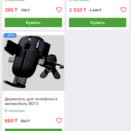
395
1 533
₸
₸
790 ₸
2 190 ₸
Купить
Купить
–20%
Держатель для телефона в
автомобиль B073
В наличии
680
₸
850 ₸