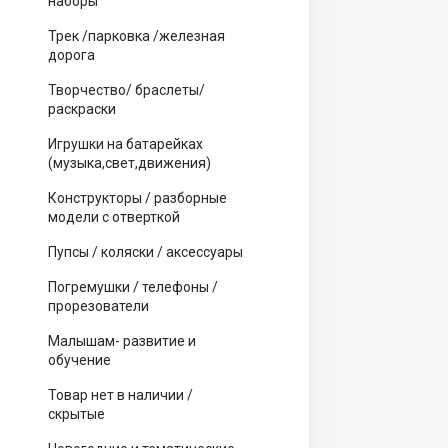
наборы
Трек /парковка /железная
дорога
Творчество/ браслеты/
раскраски
Игрушки на батарейках
(музыка,свет,движения)
Конструкторы / разборные
модели с отверткой
Пупсы / коляски / аксессуары
Погремушки / телефоны /
прорезователи
Малышам- развитие и
обучение
Товар нет в наличии /
скрытые