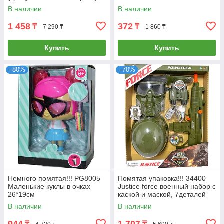
площадкой для игры 24*31
В наличии
В наличии
1 458
372
₸
₸
7 290 ₸
1 860 ₸
Купить
Купить
–80%
–70%
Немного помятая!!! PG8005
Помятая упаковка!!! 34400
Маленькие куклы в очках
Justice force военный набор с
26*19см
каской и маской, 7деталей
47*38см
В наличии
В наличии