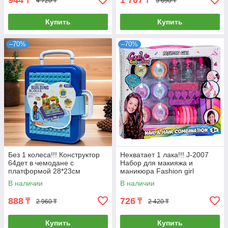
944
1 707
₸
₸
4 720 ₸
5 690 ₸
Купить
Купить
–70%
–70%
Без 1 колеса!!! Конструктор
Нехватает 1 лака!!! J-2007
64дет в чемодане с
Набор для макияжа и
платформой 28*23см
маникюра Fashion girl
30*26см
В наличии
В наличии
888
726
₸
₸
2 960 ₸
2 420 ₸
Купить
Купить