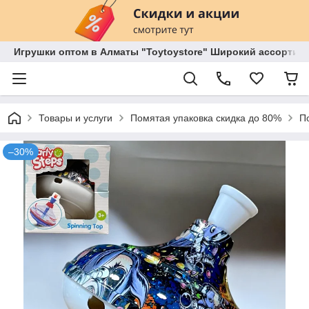
Игрушки оптом в Алматы "Toytoystore" Широкий ассортиме
Товары и услуги
Помятая упаковка скидка до 80%
П
–30%