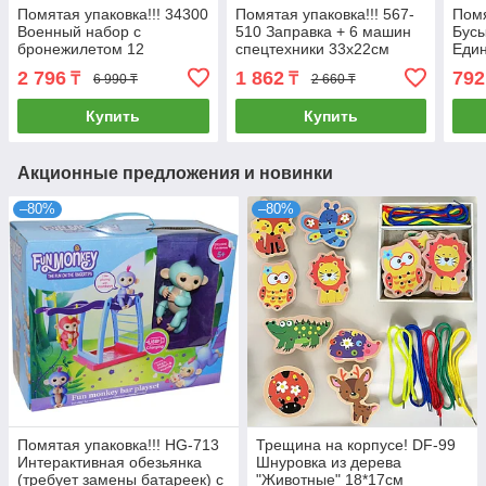
Помятая упаковка!!! 34300
Помятая упаковка!!! 567-
Помя
Военный набор с
510 Заправка + 6 машин
Бусы
бронежилетом 12
спецтехники 33х22см
Един
предметов 65*37см
2 796
1 862
792
₸
₸
6 990 ₸
2 660 ₸
Купить
Купить
Акционные предложения и новинки
–80%
–80%
Помятая упаковка!!! HG-713
Трещина на корпусе! DF-99
Интерактивная обезьянка
Шнуровка из дерева
(требует замены батареек) с
"Животные" 18*17см