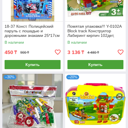
18-37 Конст. Полицейский
Помятая упаковка!!! Y-0102A
паруль с лошадью и
Block track Конструктор
дорожными знаками 25*17см
Лабиринт кирпич 102дет,
27*24см
В наличии
В наличии
450
3 136
₸
₸
900 ₸
4 480 ₸
Купить
Купить
–30%
–20%