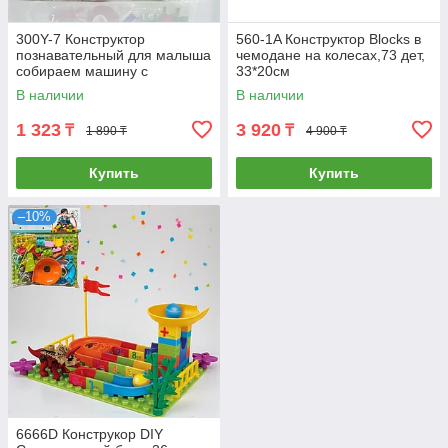
300Y-7 Конструктор
560-1A Конструктор Blocks в
познавательный для малыша
чемодане на колесах,73 дет,
собираем машину с
33*20см
колесами 30*27см
В наличии
В наличии
1 323
3 920
₸
₸
1 890 ₸
4 900 ₸
Купить
Купить
–10%
6666D Конструкор DIY