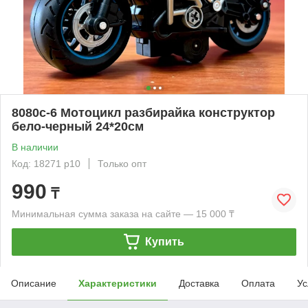
8080c-6 Мотоцикл разбирайка конструктор
бело-черный 24*20см
В наличии
Код: 18271 р10
Только опт
990
₸
Минимальная сумма заказа на сайте — 15 000 ₸
Купить
Описание
Характеристики
Доставка
Оплата
Ус