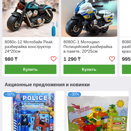
8080с-12 Мотобайк Peak
8080C-1 Мотоцикл
8080
разбирайка конструктор
Полицейский разбирайка
разб
24*20см
в пакете, 20*25см
крас
980
1 290
995
₸
₸
Купить
Купить
Акционные предложения и новинки
–50%
–30%