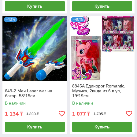
Купить
Купить
–40%
–40%
8845A Единорог Romantic,
649-2 Меч Laser war на
Музыка, 2вида из 6 в уп,
батар. 58*15см
19*19см
В наличии
В наличии
1 134
1 077
₸
₸
1 890 ₸
1 795 ₸
Купить
Купить