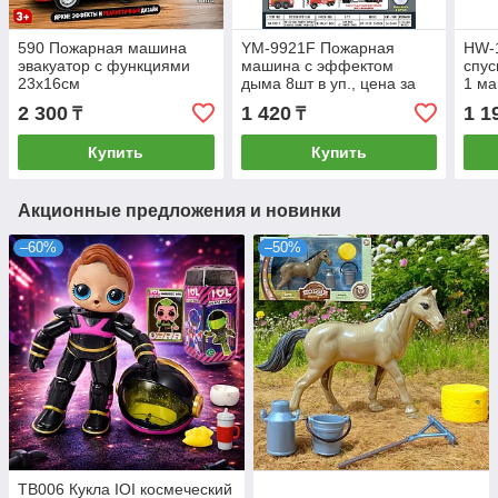
590 Пожарная машина
YM-9921F Пожарная
HW-1
эвакуатор с функциями
машина с эффектом
спус
23х16см
дыма 8шт в уп., цена за
1 м
1шт 21х9,5см
2 300
1 420
1 1
₸
₸
Купить
Купить
Акционные предложения и новинки
–60%
–50%
TB006 Кукла IOI космеческий