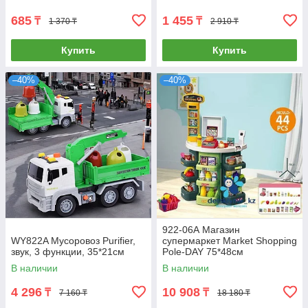
685
1 455
₸
₸
1 370 ₸
2 910 ₸
Купить
Купить
–40%
–40%
922-06А Магазин
WY822A Мусоровоз Purifier,
супермаркет Market Shopping
звук, 3 функции, 35*21см
Pole-DAY 75*48см
В наличии
В наличии
4 296
10 908
₸
₸
7 160 ₸
18 180 ₸