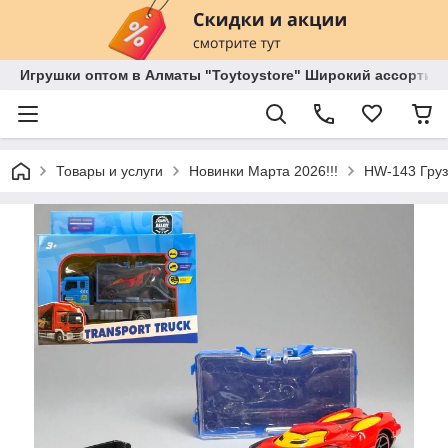
Игрушки оптом в Алматы "Toytoystore" Широкий ассортиме
Товары и услуги
Новинки Марта 2026!!!
HW-143 Груз