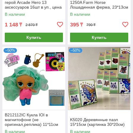
герой Arcade Hero 13
1250A Farm Horse
аксессуаров 16шт в уп., цена
Лошадинная ферма, 23*13см
за 1шт
В наличии
В наличии
1 148
395
₸
₸
2 870 ₸
790 ₸
Купить
Купить
–50%
–50%
B212112IC Кукла IOI в
магнитофоне (не
K5020 Деревянные пазл
оригинал,реплика) 11*11см
15*15см (картинка 30*20см)
В наличии
В наличии