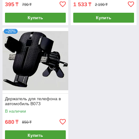
395
1 533
₸
₸
790 ₸
2 190 ₸
Купить
Купить
–20%
Держатель для телефона в
автомобиль B073
В наличии
680
₸
850 ₸
Купить