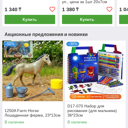
уп., цена за 1шт 20х7см
1 340
1 380
1 0
₸
₸
Купить
Купить
Акционные предложения и новинки
–50%
–30%
D17-070 Набор для
1250A Farm Horse
рисования (для мальчика)
Лошадинная ферма, 23*13см
36*23см
В наличии
В наличии