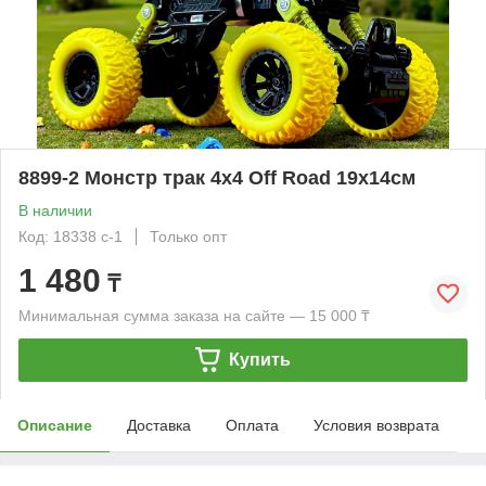
8899-2 Монстр трак 4х4 Off Road 19х14см
В наличии
Код: 18338 с-1
Только опт
1 480
₸
Минимальная сумма заказа на сайте — 15 000 ₸
Купить
Описание
Доставка
Оплата
Условия возврата