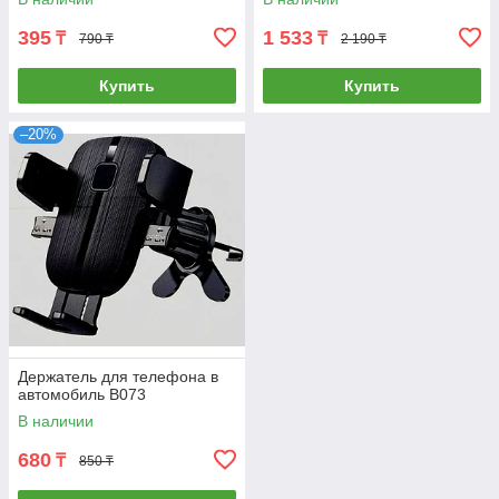
395
1 533
₸
₸
790 ₸
2 190 ₸
Купить
Купить
–20%
Держатель для телефона в
автомобиль B073
В наличии
680
₸
850 ₸