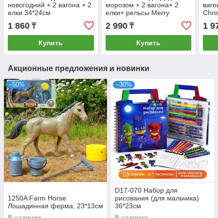
новогодний + 2 вагона + 2
морозом + 2 вагона+ 2
ваго
елки 34*24см
елки+ рельсы Merry
Chri
Christmas 36*36см
1 860
2 990
1 9
₸
₸
Купить
Купить
Акционные предложения и новинки
–50%
–30%
D17-070 Набор для
1250A Farm Horse
рисования (для мальчика)
Лошадинная ферма, 23*13см
36*23см
В наличии
В наличии