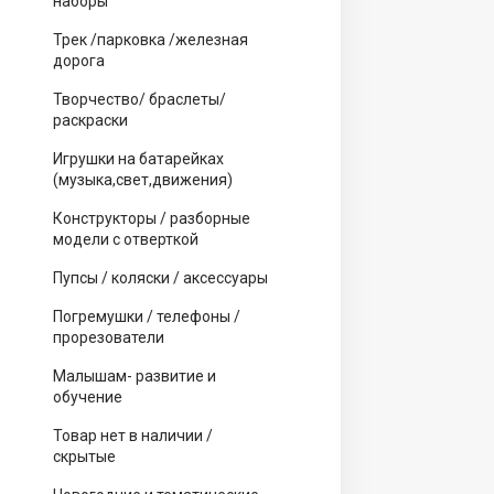
наборы
Трек /парковка /железная
дорога
Творчество/ браслеты/
раскраски
Игрушки на батарейках
(музыка,свет,движения)
Конструкторы / разборные
модели с отверткой
Пупсы / коляски / аксессуары
Погремушки / телефоны /
прорезователи
Малышам- развитие и
обучение
Товар нет в наличии /
скрытые