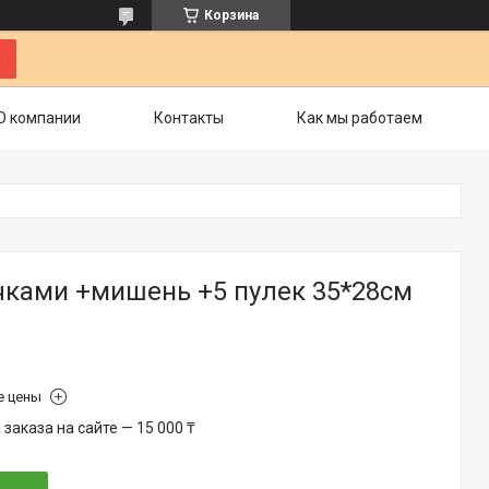
Корзина
О компании
Контакты
Как мы работаем
очками +мишень +5 пулек 35*28см
е цены
аказа на сайте — 15 000 ₸