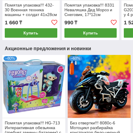
Помятая упаковка!!! 432-
Помятая упаковка!!! 8331
Помя
30 Военная техника
Неваляшка Дед Мороз и
G203
машины + солдат 41х28см
Снеговик, 17*12см
у 4 
вида
1 660
990
1 5
₸
₸
25*9
Купить
Купить
Акционные предложения и новинки
–80%
–60%
Помятая упаковка!!! HG-713
Без отвертки!!! 8080c-6
Интерактивная обезьянка
Мотоцикл разбирайка
(требует замены батареек) с
конструктор бело-черный