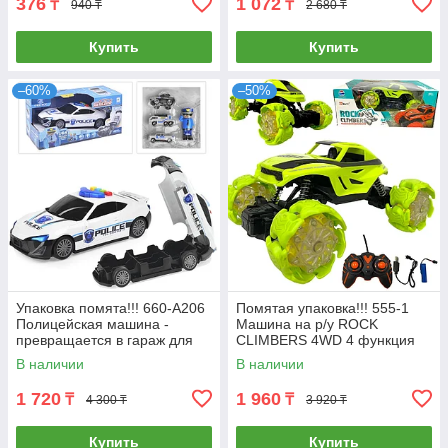
376
1 072
₸
₸
940 ₸
2 680 ₸
Купить
Купить
–60%
–50%
Упаковка помята!!! 660-A206
Помятая упаковка!!! 555-1
Полицейская машина -
Машина на р/у ROCK
превращается в гараж для
CLIMBERS 4WD 4 функция
машин 36*18см
27*11см
В наличии
В наличии
1 720
1 960
₸
₸
4 300 ₸
3 920 ₸
Купить
Купить