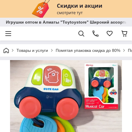
Игрушки оптом в Алматы "Toytoystore" Широкий ассортиме
Товары и услуги
Помятая упаковка скидка до 80%
П