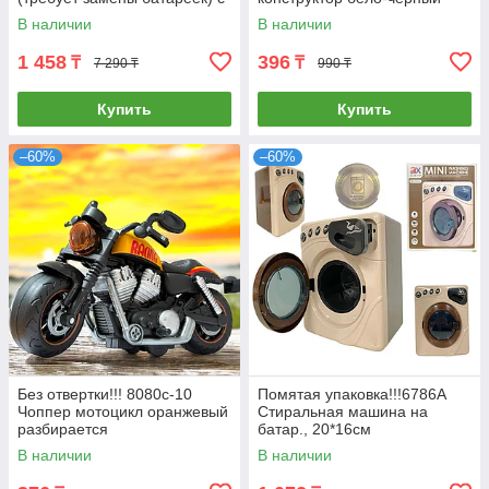
площадкой для игры 24*31
24*20см
В наличии
В наличии
1 458
396
₸
₸
7 290 ₸
990 ₸
Купить
Купить
–60%
–60%
Без отвертки!!! 8080с-10
Помятая упаковка!!!6786A
Чоппер мотоцикл оранжевый
Стиральная машина на
разбирается
батар., 20*16см
В наличии
В наличии