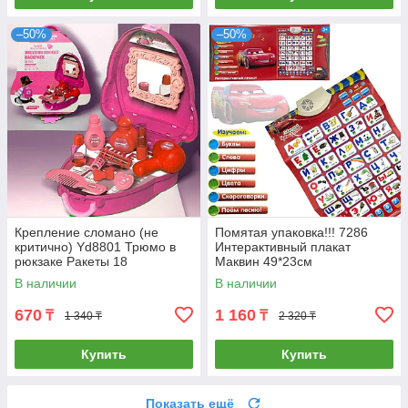
–50%
–50%
Крепление сломано (не
Помятая упаковка!!! 7286
критично) Yd8801 Трюмо в
Интерактивный плакат
рюкзаке Ракеты 18
Маквин 49*23см
предметов Dressing Backpack
В наличии
В наличии
21*19см
670
1 160
₸
₸
1 340 ₸
2 320 ₸
Купить
Купить
Показать ещё