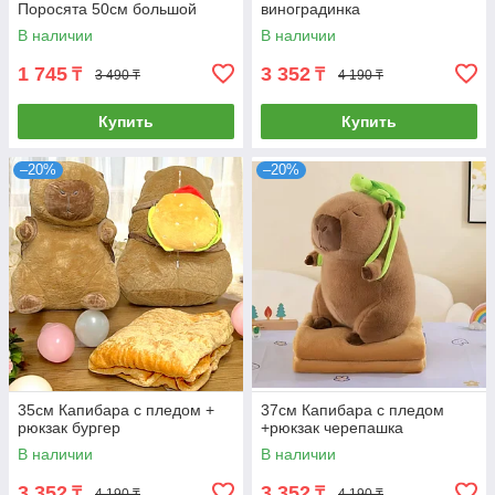
Поросята 50см большой
виноградинка
В наличии
В наличии
1 745
3 352
₸
₸
3 490 ₸
4 190 ₸
Купить
Купить
–20%
–20%
35см Капибара с пледом +
37см Капибара с пледом
рюкзак бургер
+рюкзак черепашка
В наличии
В наличии
3 352
3 352
₸
₸
4 190 ₸
4 190 ₸