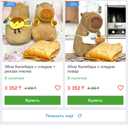
–20%
–20%
38см Капибара с пледом +
45см Капибара с пледом
рюкзак пчелка
повар
В наличии
В наличии
3 352
3 352
₸
₸
4 190 ₸
4 190 ₸
Купить
Купить
Показать ещё