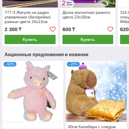
777-3 Жигули на радио
Доска магнитная разного
116-
управлении (батарейки)
цвета 23х18см
спец
разные цвета 24х13см
Mili
2 300
600
620
₸
₸
Купить
Купить
Акционные предложения и новинки
–50%
–20%
40см Капибара с пледом