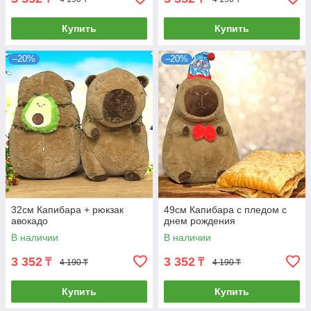
Купить
Купить
–20%
–20%
32см Капибара + рюкзак
49см Капибара с пледом с
авокадо
днем рождения
В наличии
В наличии
3 352
3 352
₸
₸
4 190 ₸
4 190 ₸
Купить
Купить