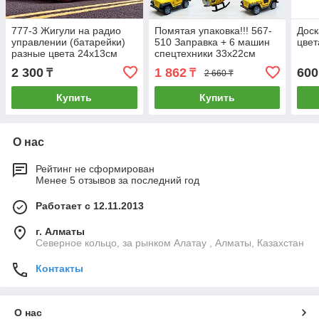
777-3 Жигули на радио
Помятая упаковка!!! 567-
Доск
управлении (батарейки)
510 Заправка + 6 машин
цвет
разные цвета 24х13см
спецтехники 33х22см
2 300
1 862
600
₸
₸
2 660 ₸
Купить
Купить
О нас
Рейтинг не сформирован
Менее 5 отзывов за последний год
Работает с 12.11.2013
г. Алматы
Северное кольцо, за рынком Алатау , Алматы, Казахстан
Контакты
О нас