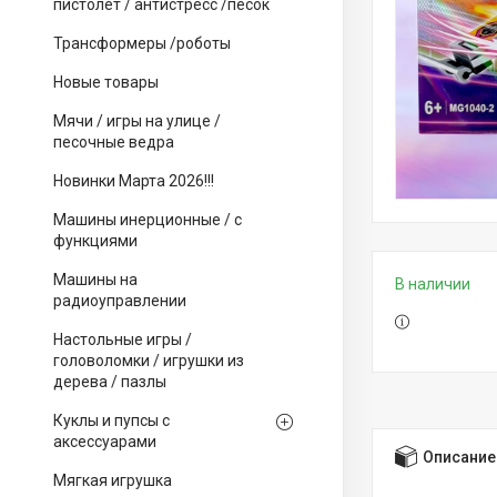
пистолет / антистресс /песок
Трансформеры /роботы
Новые товары
Мячи / игры на улице /
песочные ведра
Новинки Марта 2026!!!
Машины инерционные / с
функциями
Машины на
В наличии
радиоуправлении
Настольные игры /
головоломки / игрушки из
дерева / пазлы
Куклы и пупсы с
аксессуарами
Описание
Мягкая игрушка