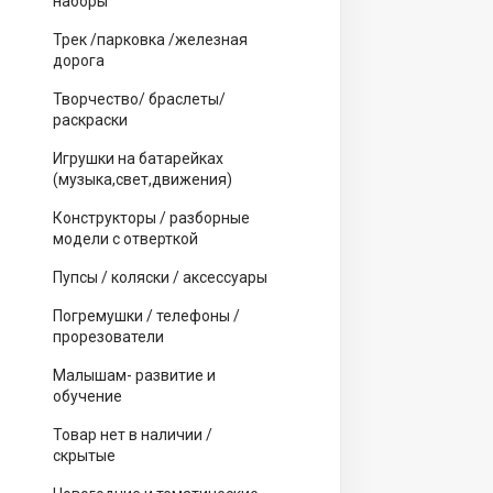
наборы
Трек /парковка /железная
дорога
Творчество/ браслеты/
раскраски
Игрушки на батарейках
(музыка,свет,движения)
Конструкторы / разборные
модели с отверткой
Пупсы / коляски / аксессуары
Погремушки / телефоны /
прорезователи
Малышам- развитие и
обучение
Товар нет в наличии /
скрытые