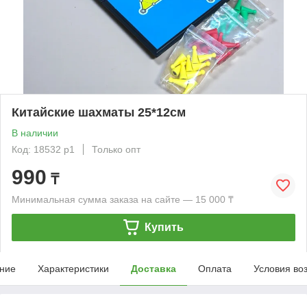
Китайские шахматы 25*12см
В наличии
Код: 18532 р1
Только опт
990
₸
Минимальная сумма заказа на сайте — 15 000 ₸
Купить
ние
Характеристики
Доставка
Оплата
Условия во