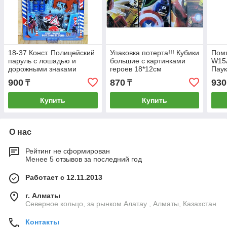
18-37 Конст. Полицейский
Упаковка потерта!!! Кубики
Помя
паруль с лошадью и
большие с картинками
W15
дорожными знаками
героев 18*12см
Паук
25*17см
900
870
930
₸
₸
Купить
Купить
О нас
Рейтинг не сформирован
Менее 5 отзывов за последний год
Работает с 12.11.2013
г. Алматы
Северное кольцо, за рынком Алатау , Алматы, Казахстан
Контакты