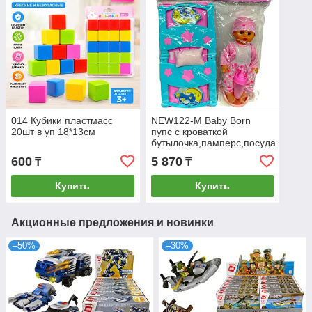
014 Кубики пластмасс
NEW122-M Baby Born
20шт в уп 18*13см
пупс с кроваткой
бутылочка,памперс,посуда
в пакете (38,2*18,5*20,5)
600
5 870
₸
₸
48*40см
Купить
Купить
Акционные предложения и новинки
–50%
–30%