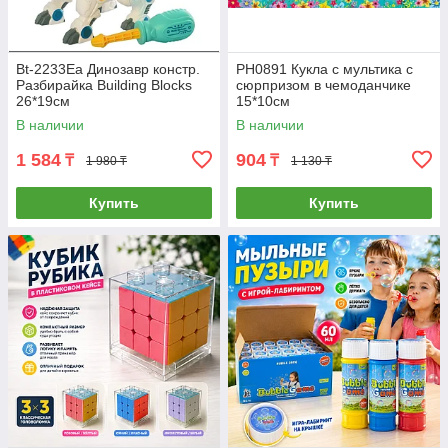
Bt-2233Ea Динозавр констр.
PH0891 Кукла с мультика с
Разбирайка Building Blocks
сюрпризом в чемоданчике
26*19см
15*10см
В наличии
В наличии
1 584
904
₸
₸
1 980 ₸
1 130 ₸
Купить
Купить