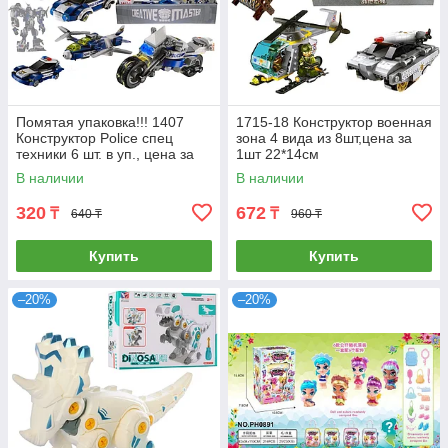
Помятая упаковка!!! 1407
1715-18 Конструктор военная
Конструктор Police спец
зона 4 вида из 8шт,цена за
техники 6 шт. в уп., цена за
1шт 22*14см
1шт 21*9 см
В наличии
В наличии
320
672
₸
₸
640 ₸
960 ₸
Купить
Купить
–20%
–20%