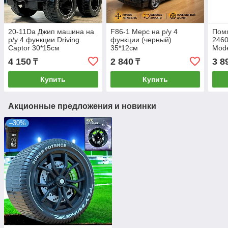
20-11Da Джип машина на
F86-1 Мерс на р/у 4
Помя
р/у 4 функции Driving
функции (черный)
246
Captor 30*15см
35*12см
Mode
(тра
4 150
2 840
3 8
₸
₸
функ
Купить
Купить
Акционные предложения и новинки
–30%