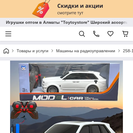
Игрушки оптом в Алматы "Toytoystore" Широкий ассортиме
Товары и услуги
Машины на радиоуправлении
258-