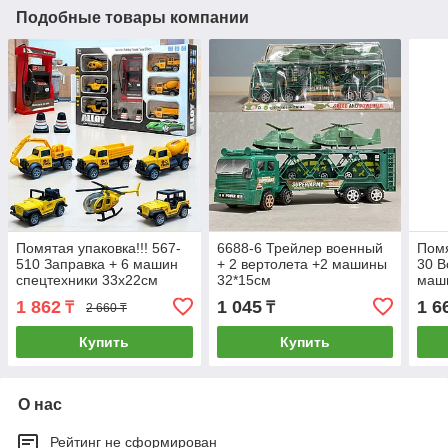
Подобные товары компании
Помятая упаковка!!! 567-
6688-6 Трейлер военный
Помя
510 Заправка + 6 машин
+ 2 вертолета +2 машины
30 В
спецтехники 33х22см
32*15см
маши
1 862
1 045
1 6
₸
₸
2 660 ₸
Купить
Купить
О нас
Рейтинг не сформирован