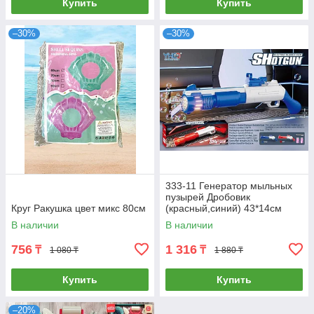
Купить
Купить
–30%
–30%
333-11 Генератор мыльных
пузырей Дробовик
Круг Ракушка цвет микс 80см
(красный,синий) 43*14см
В наличии
В наличии
756
1 316
₸
₸
1 080 ₸
1 880 ₸
Купить
Купить
–20%