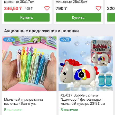
картонке 30х17см
мишенью 25х18см
346,50
790
220
₸
₸
495 ₸
Купить
Купить
Акционные предложения и новинки
–50%
–50%
XL-017 Bubble camera
Мыльный пузырь мини
"Единорог" фотоаппарат
палочка 48шт в уп.
мыльный пузырь 23*21 см
В наличии
В наличии