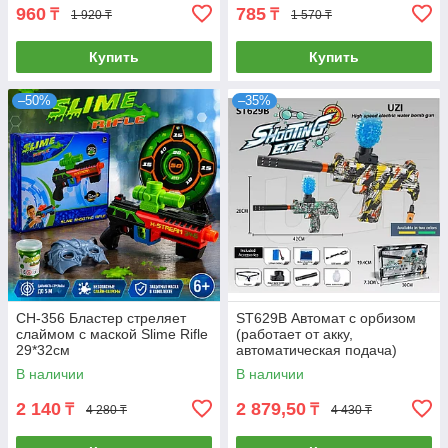
960
785
₸
₸
1 920 ₸
1 570 ₸
Купить
Купить
–50%
–35%
CH-356 Бластер стреляет
ST629B Автомат с орбизом
слаймом с маской Slime Rifle
(работает от акку,
29*32см
автоматическая подача)
30х19см
В наличии
В наличии
2 140
2 879,50
₸
₸
4 280 ₸
4 430 ₸