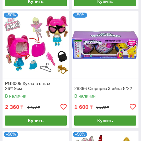
Купить
Купить
–50%
–50%
PG8005 Кукла в очках
26*19см
28366 Сюрприз 3 яйца 8*22
В наличии
В наличии
2 360
1 600
₸
₸
4 720 ₸
3 200 ₸
Купить
Купить
–50%
–50%