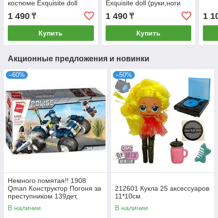
костюме Exquisite doll
Exquisite doll (руки,ноги
(руки,ноги подвижны)
подвижны) 32х12см
1 490
1 490
1 1
₸
₸
32х12см
Купить
Купить
Акционные предложения и новинки
–60%
–50%
Немного помятая!! 1908
Qman Конструктор Погоня за
212601 Кукла 25 аксессуаров
преступником 139дет,
11*10см
30*18см
В наличии
В наличии