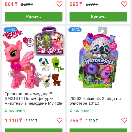
864
695
₸
₸
2 160 ₸
1 390 ₸
Купить
Купить
–50%
–50%
Трещина на чемодане!!!
SM21B14 Пони+ фигурки
28362 Hatсimals 2 яйца на
животных в чемодане My little
блистере 18*13
Horse 20*20см
В наличии
В наличии
1 110
755
₸
₸
2 220 ₸
1 510 ₸