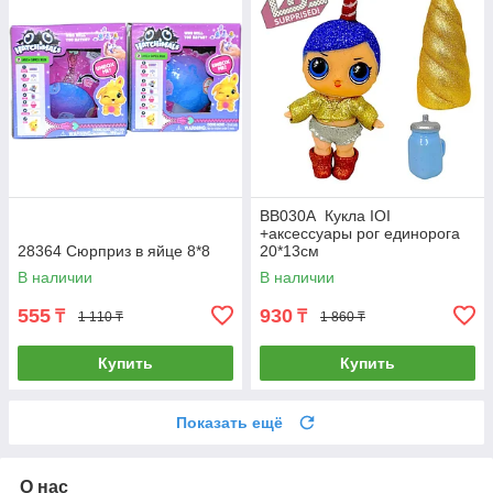
BB030A Кукла IOI
+аксессуары рог единорога
28364 Сюрприз в яйце 8*8
20*13см
В наличии
В наличии
555
930
₸
₸
1 110 ₸
1 860 ₸
Купить
Купить
Показать ещё
О нас