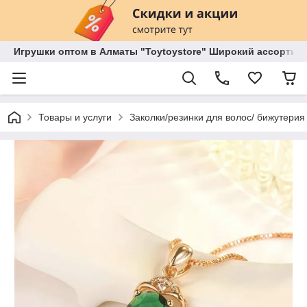
Игрушки оптом в Алматы "Toytoystore" Широкий ассортиме
Товары и услуги
Заколки/резинки для волос/ бижутерия