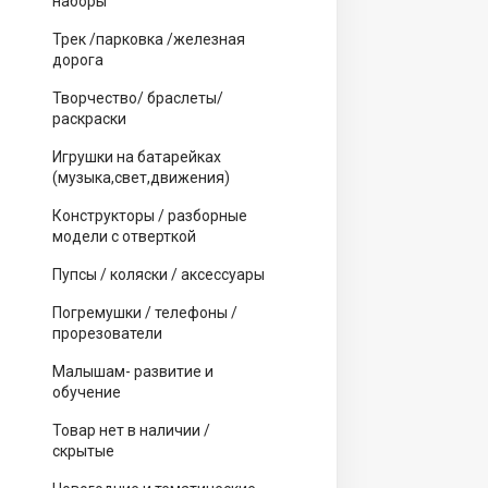
наборы
Трек /парковка /железная
дорога
Творчество/ браслеты/
раскраски
Игрушки на батарейках
(музыка,свет,движения)
Конструкторы / разборные
модели с отверткой
Пупсы / коляски / аксессуары
Погремушки / телефоны /
прорезователи
Малышам- развитие и
обучение
Товар нет в наличии /
скрытые