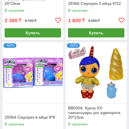
26*19см
28366 Сюрприз 3 яйца 8*22
В наличии
В наличии
2 360
1 600
₸
₸
4 720 ₸
3 200 ₸
Купить
Купить
–50%
–50%
BB030A Кукла IOI
+аксессуары рог единорога
28364 Сюрприз в яйце 8*8
20*13см
В наличии
В наличии