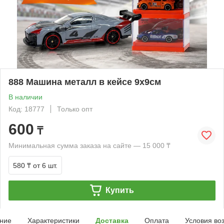
888 Машина металл в кейсе 9х9см
В наличии
Код: 18777
Только опт
600
₸
Минимальная сумма заказа на сайте — 15 000 ₸
580 ₸
от 6 шт.
Купить
ние
Характеристики
Доставка
Оплата
Условия во