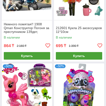
Немного помятая!! 1908
Qman Конструктор Погоня за
212601 Кукла 25 аксессуаров
преступником 139дет,
11*10см
30*18см
В наличии
В наличии
864
695
₸
₸
2 160 ₸
1 390 ₸
Купить
Купить
–50%
–50%