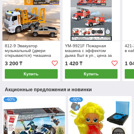
812-9 Эвакуатор
YM-9921F Пожарная
421
музыкальный (двери
машина с эффектом
в на
открываются) +машина
дыма 8шт в уп., цена за
(двери открываются)
1шт 21х9,5см
3 200
1 420
1 0
₸
₸
32х20см
Купить
Купить
Акционные предложения и новинки
–60%
–50%