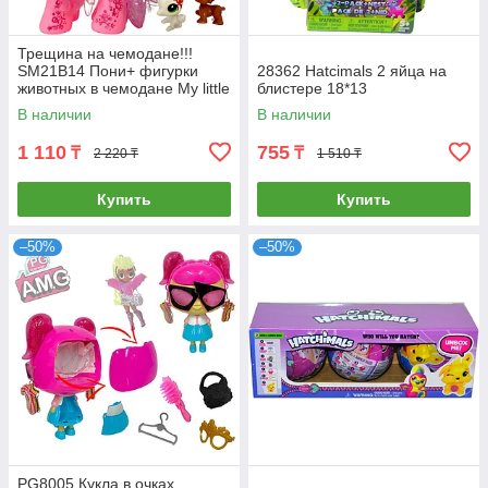
Трещина на чемодане!!!
SM21B14 Пони+ фигурки
28362 Hatсimals 2 яйца на
животных в чемодане My little
блистере 18*13
Horse 20*20см
В наличии
В наличии
1 110
755
₸
₸
2 220 ₸
1 510 ₸
Купить
Купить
–50%
–50%
PG8005 Кукла в очках