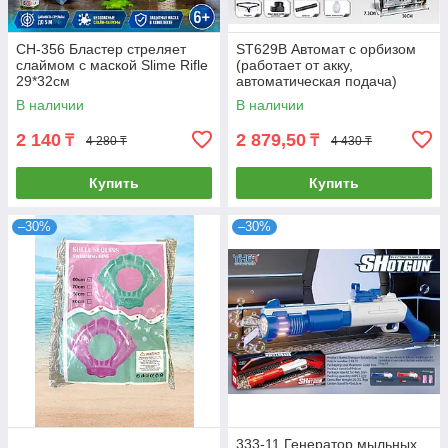
CH-356 Бластер стреляет
ST629B Автомат с орбизом
слаймом с маской Slime Rifle
(работает от акку,
29*32см
автоматическая подача)
30х19см
В наличии
В наличии
2 140
2 879,50
₸
₸
4 280 ₸
4 430 ₸
Купить
Купить
–30%
–30%
333-11 Генератор мыльных