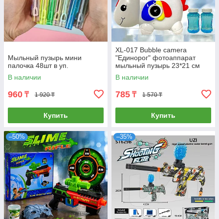
XL-017 Bubble camera
Мыльный пузырь мини
"Единорог" фотоаппарат
палочка 48шт в уп.
мыльный пузырь 23*21 см
В наличии
В наличии
960
785
₸
₸
1 920 ₸
1 570 ₸
Купить
Купить
–50%
–35%