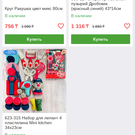
пузырей Дробовик
Круг Ракушка цвет микс 80см
(красный,синий) 43*14см
В наличии
В наличии
756
1 316
₸
₸
1 080 ₸
1 880 ₸
Купить
Купить
–20%
623-315 Набор для лепки+ 4
пластилина Mini kitchen
34х23см
В наличии