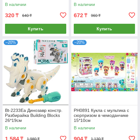
1шт 21*9 см
В наличии
В наличии
320
672
₸
₸
640 ₸
960 ₸
Купить
Купить
–20%
–20%
Bt-2233Ea Динозавр констр.
PH0891 Кукла с мультика с
Разбирайка Building Blocks
сюрпризом в чемоданчике
26*19см
15*10см
В наличии
В наличии
1 584
904
₸
₸
1 980 ₸
1 130 ₸