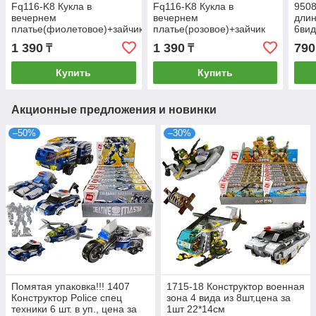
Fq116-K8 Кукла в
Fq116-K8 Кукла в
9508
вечернем
вечернем
дли
платье(фиолетовое)+зайчик
платье(розовое)+зайчик
6вид
(руки,колени сгибаются)
(руки,колени сгибаются)
1шт 
1 390
1 390
790
₸
₸
32х12см
32х12см
Купить
Купить
Акционные предложения и новинки
–50%
–30%
Помятая упаковка!!! 1407
1715-18 Конструктор военная
Конструктор Police спец
зона 4 вида из 8шт,цена за
техники 6 шт. в уп., цена за
1шт 22*14см