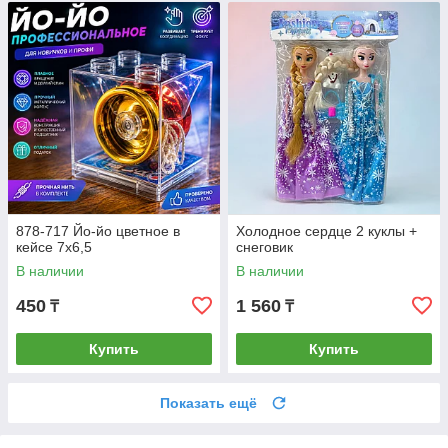
878-717 Йо-йо цветное в
Холодное сердце 2 куклы +
кейсе 7х6,5
снеговик
В наличии
В наличии
450
1 560
₸
₸
Купить
Купить
Показать ещё