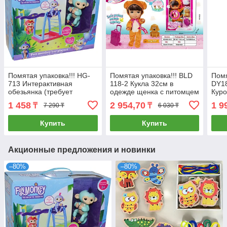
Помятая упаковка!!! HG-
Помятая упаковка!!! BLD
Помя
713 Интерактивная
118-2 Кукла 32см в
DY1
обезьянка (требует
одежде щенка с питомцем
Куро
замены батареек) с
Kaibibi girl 36*25см
1 458
2 954,70
1 9
₸
₸
7 290 ₸
6 030 ₸
площадкой для игры
24*31
Купить
Купить
Акционные предложения и новинки
–80%
–80%