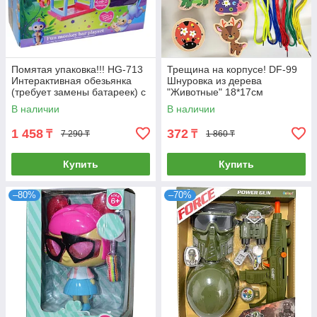
Помятая упаковка!!! HG-713
Трещина на корпусе! DF-99
Интерактивная обезьянка
Шнуровка из дерева
(требует замены батареек) с
"Животные" 18*17см
площадкой для игры 24*31
В наличии
В наличии
1 458
372
₸
₸
7 290 ₸
1 860 ₸
Купить
Купить
–80%
–70%