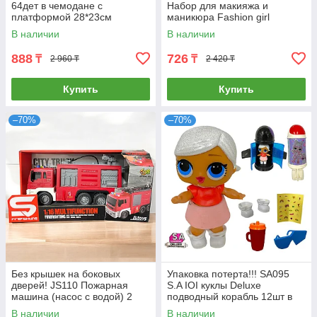
64дет в чемодане с
Набор для макияжа и
платформой 28*23см
маникюра Fashion girl
30*26см
В наличии
В наличии
888
726
₸
₸
2 960 ₸
2 420 ₸
Купить
Купить
–70%
–70%
Без крышек на боковых
Упаковка потерта!!! SA095
дверей! JS110 Пожарная
S.A IOI куклы Deluxe
машина (насос с водой) 2
подводный корабль 12шт в
функции 33*17см
уп., цена за 1шт 18*9см
В наличии
В наличии