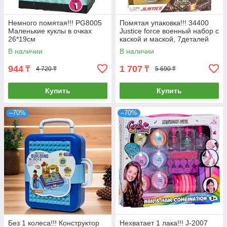
Немного помятая!!! PG8005
Помятая упаковка!!! 34400
Маленькие куклы в очках
Justice force военный набор с
26*19см
каской и маской, 7деталей
47*38см
В наличии
В наличии
944
1 707
₸
₸
4 720 ₸
5 690 ₸
Купить
Купить
–70%
–70%
Без 1 колеса!!! Конструктор
Нехватает 1 лака!!! J-2007