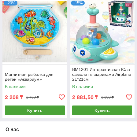
–20%
–15%
BM1201 Интерактивная Юла
Магнитная рыбалка для
самолет в шариками Airplane
детей «Аквариум»
21*21см
В наличии
В наличии
2 208
2 881,50
₸
₸
2 760 ₸
3 390 ₸
Купить
Купить
О нас