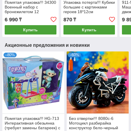
Помятая упаковка!!! 34300
Упаковка потерта!!! Кубики
911-
Военный набор с
большие с картинками
Маш
бронежилетом 12
героев 18*12см
движ
предметов 65*37см
жест
6 990
870
9 8
₸
₸
Купить
Купить
Акционные предложения и новинки
–80%
–60%
Помятая упаковка!!! HG-713
Без отвертки!!! 8080c-6
Интерактивная обезьянка
Мотоцикл разбирайка
(требует замены батареек) с
конструктор бело-черный