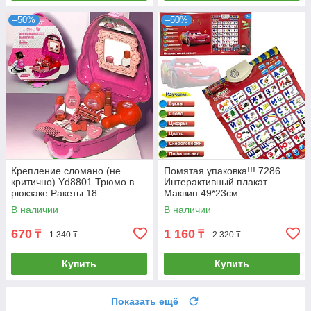
–50%
–50%
Крепление сломано (не
Помятая упаковка!!! 7286
критично) Yd8801 Трюмо в
Интерактивный плакат
рюкзаке Ракеты 18
Маквин 49*23см
предметов Dressing Backpack
В наличии
В наличии
21*19см
670
1 160
₸
₸
1 340 ₸
2 320 ₸
Купить
Купить
Показать ещё