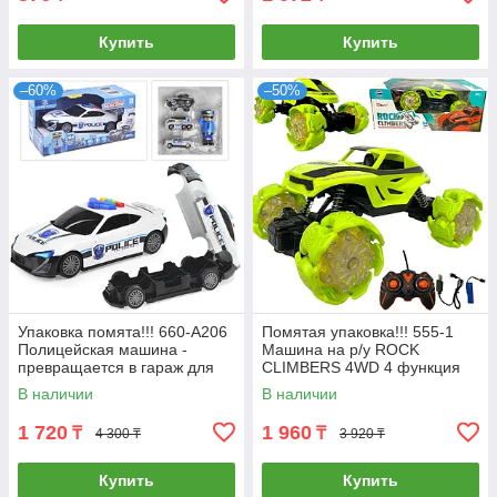
Купить
Купить
–60%
–50%
Упаковка помята!!! 660-A206
Помятая упаковка!!! 555-1
Полицейская машина -
Машина на р/у ROCK
превращается в гараж для
CLIMBERS 4WD 4 функция
машин 36*18см
27*11см
В наличии
В наличии
1 720
1 960
₸
₸
4 300 ₸
3 920 ₸
Купить
Купить