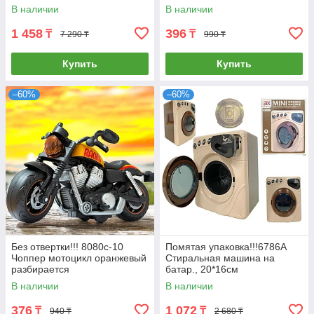
площадкой для игры 24*31
24*20см
В наличии
В наличии
1 458
396
₸
₸
7 290 ₸
990 ₸
Купить
Купить
–60%
–60%
Без отвертки!!! 8080с-10
Помятая упаковка!!!6786A
Чоппер мотоцикл оранжевый
Стиральная машина на
разбирается
батар., 20*16см
В наличии
В наличии
376
1 072
₸
₸
940 ₸
2 680 ₸