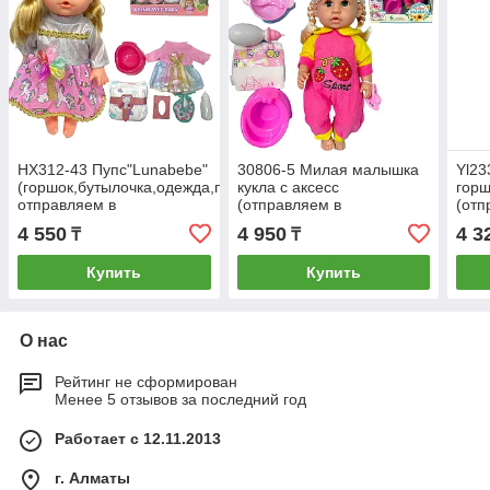
HX312-43 Пупс"Lunabebe"
30806-5 Милая малышка
Yl23
(горшок,бутылочка,одежда,памперс)
кукла с аксесс
гор
отправляем в
(отправляем в
(отп
разобранном виде
разобранном виде)
разо
4 550
4 950
4 3
₸
₸
38*35см
37*30см
Купить
Купить
О нас
Рейтинг не сформирован
Менее 5 отзывов за последний год
Работает с 12.11.2013
г. Алматы