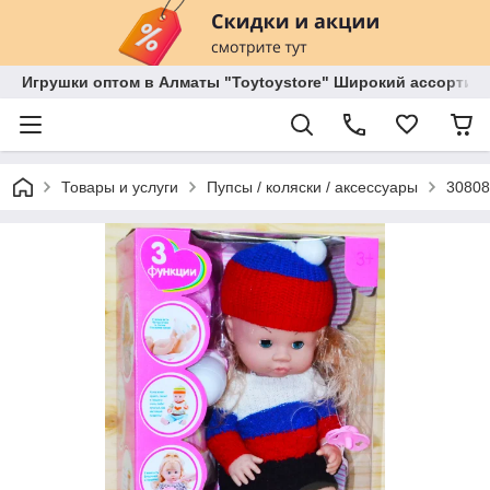
Игрушки оптом в Алматы "Toytoystore" Широкий ассортиме
Товары и услуги
Пупсы / коляски / аксессуары
30808