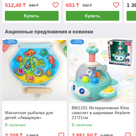
512,40
651
1 3
₸
₸
840 ₸
930 ₸
Купить
Купить
Акционные предложения и новинки
–20%
–15%
BM1201 Интерактивная Юла
Магнитная рыбалка для
самолет в шариками Airplane
детей «Аквариум»
21*21см
В наличии
В наличии
2 208
2 881,50
₸
₸
2 760 ₸
3 390 ₸