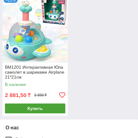
–15%
BM1201 Интерактивная Юла
самолет в шариками Airplane
21*21см
В наличии
2 881,50
₸
3 390 ₸
Купить
О нас