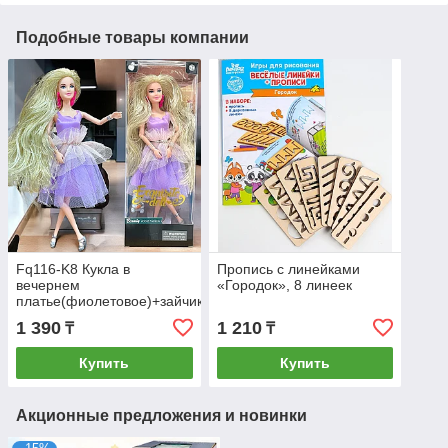
Подобные товары компании
Fq116-K8 Кукла в
Пропись с линейками
вечернем
«Городок», 8 линеек
платье(фиолетовое)+зайчик
(руки,колени сгибаются)
1 390
1 210
₸
₸
32х12см
Купить
Купить
Акционные предложения и новинки