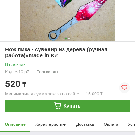
Нож пика - сувенир из дерева (ручная
работа)#made in KZ
В наличии
Код: с-10 р7
Только опт
520
₸
Минимальная сумма заказа на сайте — 15 000 ₸
Купить
Описание
Характеристики
Доставка
Оплата
Усл