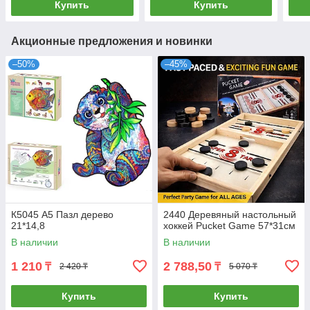
Купить
Купить
Акционные предложения и новинки
–50%
–45%
К5045 А5 Пазл дерево
2440 Деревяный настольный
21*14,8
хоккей Pucket Game 57*31см
В наличии
В наличии
1 210
2 788,50
₸
₸
2 420 ₸
5 070 ₸
Купить
Купить