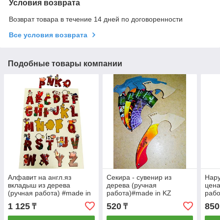
Условия возврата
Возврат товара в течение 14 дней по договоренности
Все условия возврата
Подобные товары компании
Алфавит на англ.яз
Секира - сувенир из
Нару
вкладыш из дерева
дерева (ручная
цена
(ручная работа) #made in
работа)#made in KZ
рабо
KZ
#mad
1 125
520
850
₸
₸