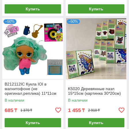
Купить
Купить
–50%
–50%
B212112IC Кукла IOI в
магнитофоне (не
K5020 Деревянные пазл
оригинал,реплика) 11*11см
15*15см (картинка 30*20см)
В наличии
В наличии
685
1 455
₸
₸
1 370 ₸
2 910 ₸
Купить
Купить