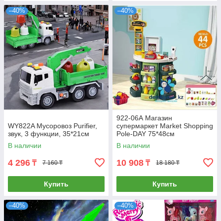
–40%
–40%
922-06А Магазин
WY822A Мусоровоз Purifier,
супермаркет Market Shopping
звук, 3 функции, 35*21см
Pole-DAY 75*48см
В наличии
В наличии
4 296
10 908
₸
₸
7 160 ₸
18 180 ₸
Купить
Купить
–40%
–40%