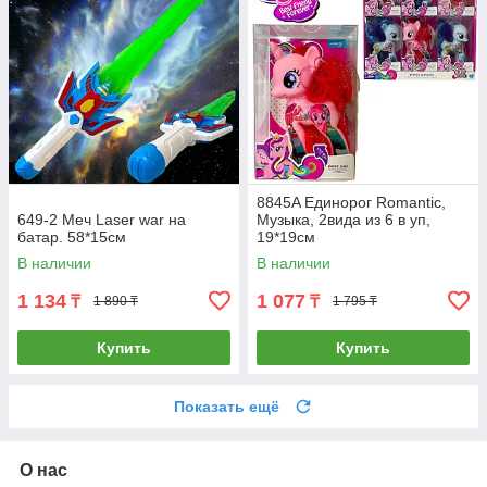
8845A Единорог Romantic,
649-2 Меч Laser war на
Музыка, 2вида из 6 в уп,
батар. 58*15см
19*19см
В наличии
В наличии
1 134
1 077
₸
₸
1 890 ₸
1 795 ₸
Купить
Купить
Показать ещё
О нас