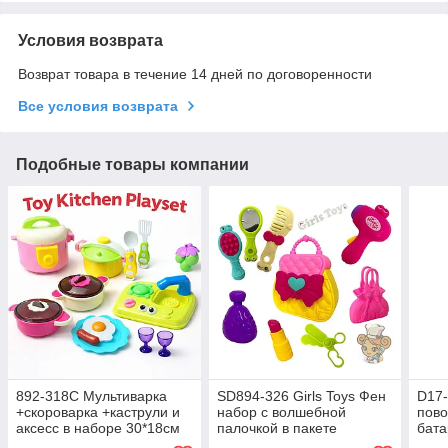
Условия возврата
Возврат товара в течение 14 дней по договоренности
Все условия возврата
Подобные товары компании
892-318С Мультиварка
SD894-326 Girls Toys Фен
D17-
+скороварка +каструли и
набор с волшебной
пово
аксесс в наборе 30*18см
палочкой в пакете
бата
27*21см
25х