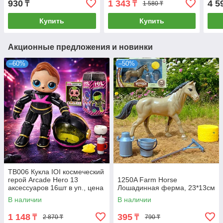
930
1 343
4 5
₸
₸
1 580 ₸
Купить
Купить
Акционные предложения и новинки
–60%
–50%
TB006 Кукла IOI космеческий
герой Arcade Hero 13
1250A Farm Horse
аксессуаров 16шт в уп., цена
Лошадинная ферма, 23*13см
за 1шт
В наличии
В наличии
1 148
395
₸
₸
2 870 ₸
790 ₸