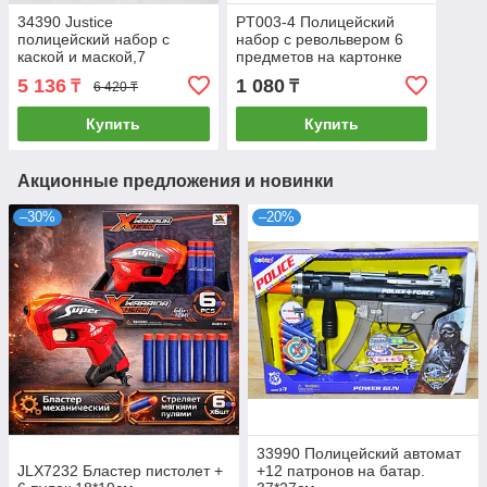
34390 Justice
PT003-4 Полицейский
полицейский набор с
набор с револьвером 6
каской и маской,7
предметов на картонке
деталей, 46*38см
44*31 см
5 136
1 080
₸
₸
6 420 ₸
Купить
Купить
Акционные предложения и новинки
–30%
–20%
33990 Полицейский автомат
JLX7232 Бластер пистолет +
+12 патронов на батар.