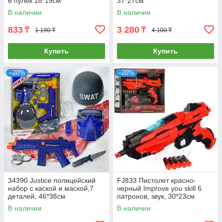
6 пулек 18*19см
37*27см
В наличии
В наличии
833
3 280
₸
₸
1 190 ₸
4 100 ₸
Купить
Купить
–20%
–20%
34390 Justice полицейский
FJ833 Пистолет красно-
набор с каской и маской,7
черный Improve you skill 6
деталей, 46*38см
патронов, звук, 30*23см
В наличии
В наличии