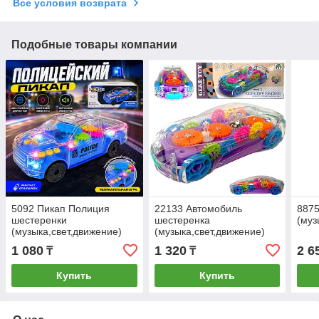
Все условия возврата
Подобные товары компании
5092 Пикап Полиция
22133 Автомобиль
887
шестеренки
шестеренка
(муз
(музыка,свет,движение)
(музыка,свет,движение)
18*8см
Concept Racing 18*8см
1 080
1 320
2 6
₸
₸
Купить
Купить