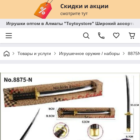
Игрушки оптом в Алматы "Toytoystore" Широкий ассортиме
Товары и услуги
Игрушечное оружие / наборы
8875N