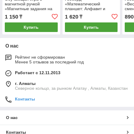
магнитной ручкой
«Математический
«Вес
«Магнитные задания на
планшет: Алфавит и
смен
логику», по методике
цифры» с инструкцией по
рези
1 150
1 620
890
₸
₸
Монтессори
схемам, по методике
Монт
Монтессори
Купить
Купить
О нас
Рейтинг не сформирован
Менее 5 отзывов за последний год
Работает с 12.11.2013
г. Алматы
Северное кольцо, за рынком Алатау , Алматы, Казахстан
Контакты
О нас
Контакты