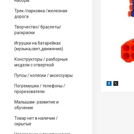
наборы
Трек /парковка /железная
дорога
Творчество/ браслеты/
раскраски
Игрушки на батарейках
(музыка,свет,движения)
Конструкторы / разборные
модели с отверткой
Пупсы / коляски / аксессуары
Погремушки / телефоны /
прорезователи
Малышам- развитие и
обучение
Товар нет в наличии /
скрытые