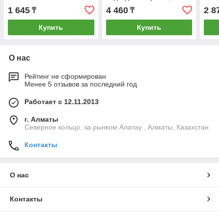
27*19см
40*
1 645
4 460
2 8
₸
₸
Купить
Купить
О нас
Рейтинг не сформирован
Менее 5 отзывов за последний год
Работает с 12.11.2013
г. Алматы
Северное кольцо, за рынком Алатау , Алматы, Казахстан
Контакты
О нас
Контакты