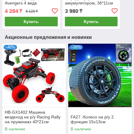
Avengers 4 вида
аккумулятором, 36*11см
4 284
3 980
₸
₸
6 120 ₸
Купить
Купить
Акционные предложения и новинки
–40%
–30%
HB-GX1402 Машина
вездеход на р/у Racing Rally
FA27 -Колесо на р/у 2
на пружинках 40*21см
функции 15х13см
В наличии
В наличии