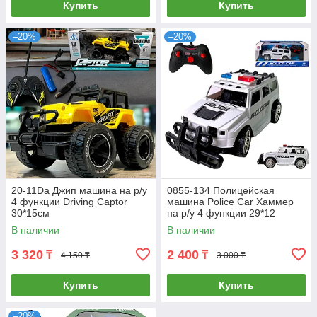
Купить
Купить
–20%
–20%
20-11Da Джип машина на р/у
0855-134 Полицейская
4 функции Driving Captor
машина Police Car Хаммер
30*15см
на р/у 4 функции 29*12
В наличии
В наличии
3 320
2 400
₸
₸
4 150 ₸
3 000 ₸
Купить
Купить
–20%