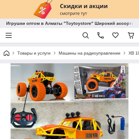
Игрушки оптом в Алматы "Toytoystore" Широкий ассортиме
Товары и услуги
Машины на радиоуправлении
XB 1