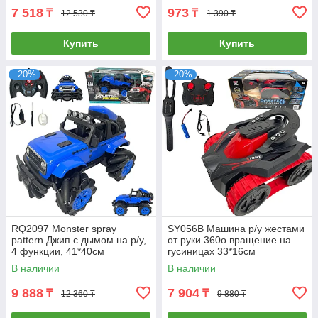
7 518
973
₸
₸
12 530 ₸
1 390 ₸
Купить
Купить
–20%
–20%
RQ2097 Monster spray
SY056B Машина р/у жестами
pattern Джип с дымом на р/у,
от руки 360о вращение на
4 функции, 41*40см
гусиницах 33*16см
В наличии
В наличии
9 888
7 904
₸
₸
12 360 ₸
9 880 ₸