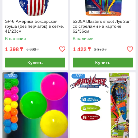
SP-6 Америка Боксерская
5205A Blasters shoot Лук 2шт
груша (без перчаток) в сетке,
со стрелами на картоне
41*23см
62*36см
В наличии
В наличии
1 398
1 422
₸
₸
6 990 ₸
2 370 ₸
Купить
Купить
–30%
–30%