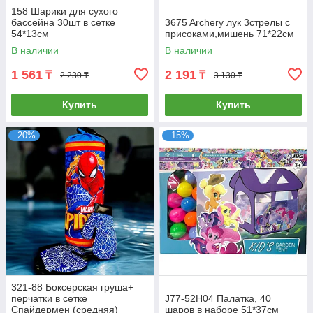
158 Шарики для сухого
бассейна 30шт в сетке
3675 Archery лук 3стрелы с
54*13см
присоками,мишень 71*22см
В наличии
В наличии
1 561
2 191
₸
₸
2 230 ₸
3 130 ₸
Купить
Купить
–20%
–15%
321-88 Боксерская груша+
перчатки в сетке
J77-52H04 Палатка, 40
Спайдермен (средняя)
шаров в наборе 51*37см