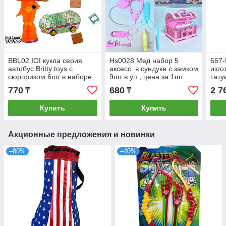
BBL02 IOI кукла серия
Hs0028 Мед набор 5
667-
автобус Britty toys с
аксесс. в сундуке с замком
изго
сюрпризом 6шт в наборе,
9шт в уп., цена за 1шт
тату
цена за 1шт 8*8,5
10*8см
gent
770
680
2 7
₸
₸
your
Купить
Купить
Акционные предложения и новинки
–80%
–40%