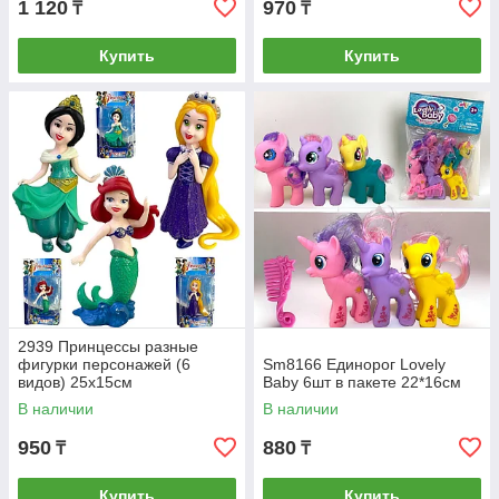
1 120
970
₸
₸
Купить
Купить
2939 Принцессы разные
фигурки персонажей (6
Sm8166 Единорог Lovely
видов) 25х15см
Baby 6шт в пакете 22*16см
В наличии
В наличии
950
880
₸
₸
Купить
Купить