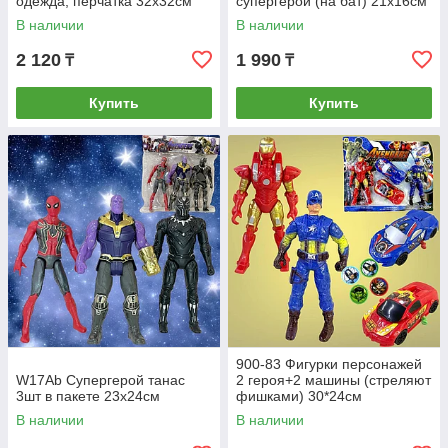
одежда, перчатка 32х32см
супергерой (на бат) 21х16см
В наличии
В наличии
2 120
1 990
₸
₸
Купить
Купить
900-83 Фигурки персонажей
W17Ab Супергерой танас
2 героя+2 машины (стреляют
3шт в пакете 23х24см
фишками) 30*24см
В наличии
В наличии