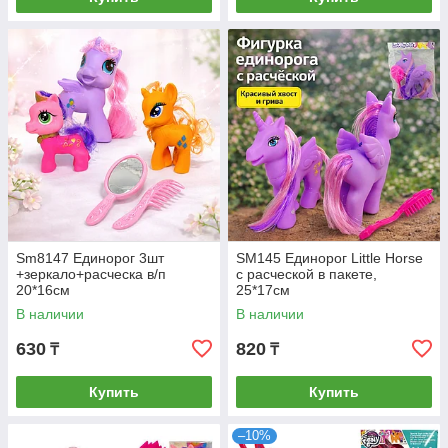
Sm8147 Единорог 3шт
SM145 Единорог Little Horse
+зеркало+расческа в/п
с расческой в пакете,
20*16см
25*17см
В наличии
В наличии
630
820
₸
₸
Купить
Купить
–10%