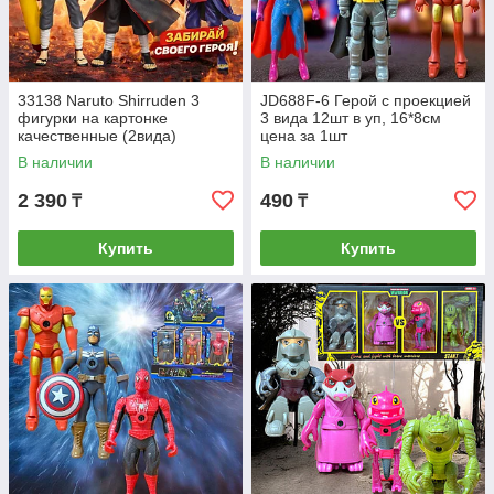
33138 Naruto Shirruden 3
JD688F-6 Герой с проекцией
фигурки на картонке
3 вида 12шт в уп, 16*8см
качественные (2вида)
цена за 1шт
40*35см
В наличии
В наличии
2 390
490
₸
₸
Купить
Купить