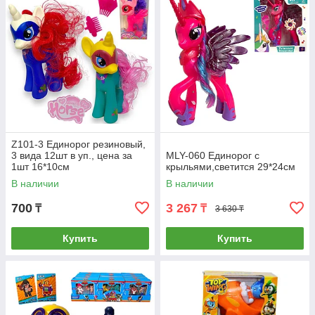
Z101-3 Единорог резиновый,
3 вида 12шт в уп., цена за
MLY-060 Единорог с
1шт 16*10см
крыльями,светится 29*24см
В наличии
В наличии
700
3 267
₸
₸
3 630 ₸
Купить
Купить