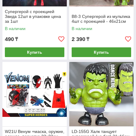
Супергерой с проекцией
3вида 12шт в упаковке цена
В8-3 Супергерой из мультика
за 1шт
4шт с проекцией - 46х21см
В наличии
В наличии
490
2 390
₸
₸
Купить
Купить
W21U Венум +маска, оружие,
LD-155G Халк танцует