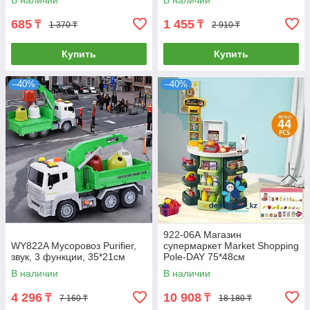
В наличии
В наличии
685
1 455
₸
₸
1 370 ₸
2 910 ₸
Купить
Купить
–40%
–40%
922-06А Магазин
WY822A Мусоровоз Purifier,
супермаркет Market Shopping
звук, 3 функции, 35*21см
Pole-DAY 75*48см
В наличии
В наличии
4 296
10 908
₸
₸
7 160 ₸
18 180 ₸