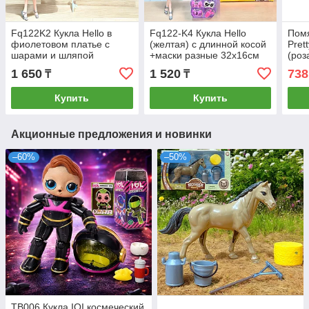
Fq122K2 Кукла Hello в
Fq122-K4 Кукла Hello
Помя
фиолетовом платье с
(желтая) с длинной косой
Pret
шарами и шляпой
+маски разные 32х16см
(роз
(руки,колени сгибаются)
1 650
1 520
738
₸
₸
32х16см
Купить
Купить
Акционные предложения и новинки
–60%
–50%
TB006 Кукла IOI космеческий