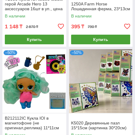
герой Arcade Hero 13
1250A Farm Horse
аксессуаров 16шт в уп., цена
Лошадинная ферма, 23*13см
за 1шт
В наличии
В наличии
1 148
395
₸
₸
2 870 ₸
790 ₸
Купить
Купить
–50%
–50%
B212112IC Кукла IOI в
магнитофоне (не
K5020 Деревянные пазл
оригинал,реплика) 11*11см
15*15см (картинка 30*20см)