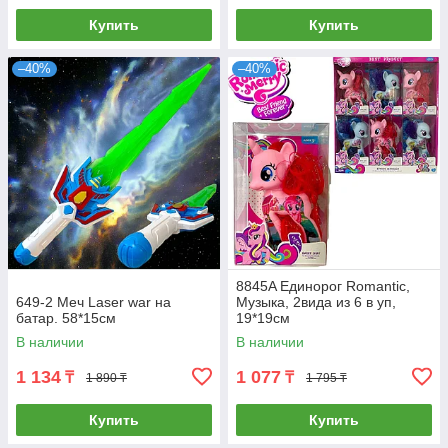
Купить
Купить
–40%
–40%
8845A Единорог Romantic,
649-2 Меч Laser war на
Музыка, 2вида из 6 в уп,
батар. 58*15см
19*19см
В наличии
В наличии
1 134
1 077
₸
₸
1 890 ₸
1 795 ₸
Купить
Купить