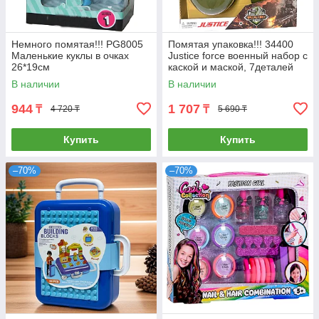
Немного помятая!!! PG8005
Помятая упаковка!!! 34400
Маленькие куклы в очках
Justice force военный набор с
26*19см
каской и маской, 7деталей
47*38см
В наличии
В наличии
944
1 707
₸
₸
4 720 ₸
5 690 ₸
Купить
Купить
–70%
–70%