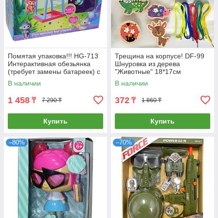
Помятая упаковка!!! HG-713
Трещина на корпусе! DF-99
Интерактивная обезьянка
Шнуровка из дерева
(требует замены батареек) с
"Животные" 18*17см
площадкой для игры 24*31
В наличии
В наличии
1 458
372
₸
₸
7 290 ₸
1 860 ₸
Купить
Купить
–80%
–70%