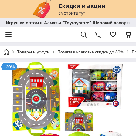
Игрушки оптом в Алматы "Toytoystore" Широкий ассортиме
Товары и услуги
Помятая упаковка скидка до 80%
П
–20%