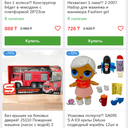
Без 1 колеса!!! Конструктор
Нехватает 1 лака!!! J-2007
64дет в чемодане с
Набор для макияжа и
платформой 28*23см
маникюра Fashion girl
30*26см
В наличии
В наличии
888
726
₸
₸
2 960 ₸
2 420 ₸
Купить
Купить
–70%
–70%
Без крышек на боковых
Упаковка потерта!!! SA095
дверей! JS110 Пожарная
S.A IOI куклы Deluxe
машина (насос с водой) 2
подводный корабль 12шт в