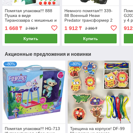
Помятая упаковка!!! 888
Немного помятая!!! 339-
Помя
Пушка в виде
88 Военный Heaw
G203
Тиранозавра с мишенью и
Predator трансформер 2
у 4 
2 динозавра, 50*30см
вида 23*22см
вида
1 668
1 912
912
₸
₸
2 780 ₸
2 390 ₸
25*9
Купить
Купить
Акционные предложения и новинки
–80%
–80%
Помятая упаковка!!! HG-713
Трещина на корпусе! DF-99