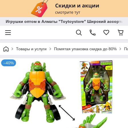
Игрушки оптом в Алматы "Toytoystore" Широкий ассортиме
Товары и услуги
Помятая упаковка скидка до 80%
П
–40%