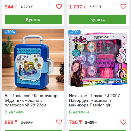
944
1 707
₸
₸
4 720 ₸
5 690 ₸
Купить
Купить
–70%
–70%
Без 1 колеса!!! Конструктор
Нехватает 1 лака!!! J-2007
64дет в чемодане с
Набор для макияжа и
платформой 28*23см
маникюра Fashion girl
30*26см
В наличии
В наличии
888
726
₸
₸
2 960 ₸
2 420 ₸