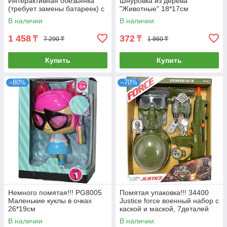
Интерактивная обезьянка
Шнуровка из дерева
(требует замены батареек) с
"Животные" 18*17см
площадкой для игры 24*31
В наличии
В наличии
1 458
372
₸
₸
7 290 ₸
1 860 ₸
Купить
Купить
–80%
–70%
Немного помятая!!! PG8005
Помятая упаковка!!! 34400
Маленькие куклы в очках
Justice force военный набор с
26*19см
каской и маской, 7деталей
47*38см
В наличии
В наличии