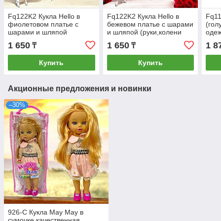
Fq122K2 Кукла Hello в
Fq122K2 Кукла Hello в
Fq11
фиолетовом платье с
бежевом платье с шарами
(гол
шарами и шляпой
и шляпой (руки,колени
одеж
(руки,колени сгибаются)
сгибаются) 32х16см
шара
1 650
1 650
1 8
₸
₸
32х16см
сгиб
Купить
Купить
Акционные предложения и новинки
–30%
926-C Кукла May May в
сумочке качественная