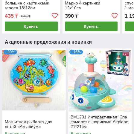
большие с картинками
Марио 4 картинки
спус
героев 18*12см
12х10см
1 м
435
390
1 1
₸
₸
870 ₸
Купить
Купить
Акционные предложения и новинки
–20%
–15%
BM1201 Интерактивная Юла
Магнитная рыбалка для
самолет в шариками Airplane
детей «Аквариум»
21*21см
В наличии
В наличии