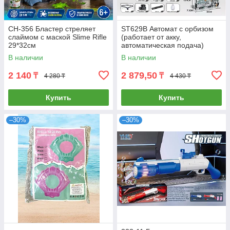
CH-356 Бластер стреляет
ST629B Автомат с орбизом
слаймом с маской Slime Rifle
(работает от акку,
29*32см
автоматическая подача)
30х19см
В наличии
В наличии
2 140
2 879,50
₸
₸
4 280 ₸
4 430 ₸
Купить
Купить
–30%
–30%