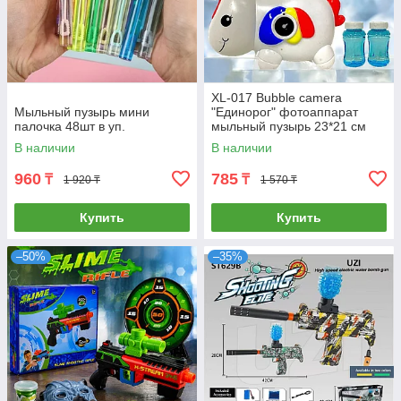
XL-017 Bubble camera
Мыльный пузырь мини
"Единорог" фотоаппарат
палочка 48шт в уп.
мыльный пузырь 23*21 см
В наличии
В наличии
960
785
₸
₸
1 920 ₸
1 570 ₸
Купить
Купить
–50%
–35%