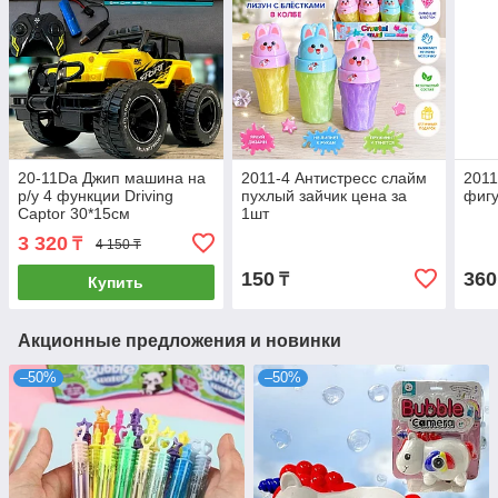
20-11Da Джип машина на
2011-4 Антистресс слайм
2011
р/у 4 функции Driving
пухлый зайчик цена за
фигу
Captor 30*15см
1шт
3 320
₸
4 150 ₸
150
360
₸
Купить
Акционные предложения и новинки
–50%
–50%