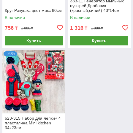
333-11 Генератор мыльных
пузырей Дробовик
Круг Ракушка цвет микс 80см
(красный,синий) 43*14см
В наличии
В наличии
756
1 316
₸
₸
1 080 ₸
1 880 ₸
Купить
Купить
–20%
623-315 Набор для лепки+ 4
пластилина Mini kitchen
34х23см