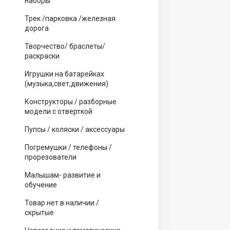
наборы
Трек /парковка /железная
дорога
Творчество/ браслеты/
раскраски
Игрушки на батарейках
(музыка,свет,движения)
Конструкторы / разборные
модели с отверткой
Пупсы / коляски / аксессуары
Погремушки / телефоны /
прорезователи
Малышам- развитие и
обучение
Товар нет в наличии /
скрытые