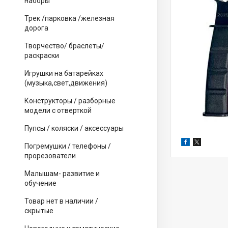
наборы
Трек /парковка /железная
дорога
Творчество/ браслеты/
раскраски
Игрушки на батарейках
(музыка,свет,движения)
Конструкторы / разборные
модели с отверткой
Пупсы / коляски / аксессуары
Погремушки / телефоны /
прорезователи
Малышам- развитие и
обучение
Товар нет в наличии /
скрытые