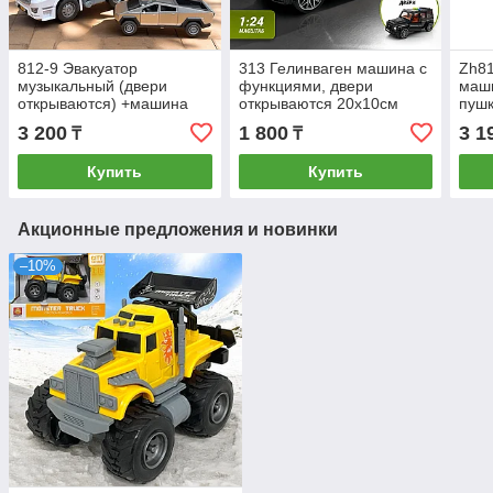
812-9 Эвакуатор
313 Гелинваген машина с
Zh8
музыкальный (двери
функциями, двери
маши
открываются) +машина
открываются 20х10см
пушк
(двери открываются)
муз 
3 200
1 800
3 1
₸
₸
32х20см
32*
Купить
Купить
Акционные предложения и новинки
–10%